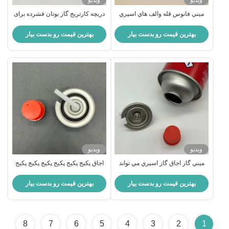
ویدیو
ویدیو
ميني فانوس قله والف هاي اسپري
دریچه کارتریج گاز بوتان فشرده برای
گاز رگيولاتور کامپکت گاز براي
اجاق های قابل حمل مشخصات
کمپينگ و سفر کنترل دقت
عملکرد بالا
بهترین قیمت رو بدست بیار
بهترین قیمت رو بدست بیار
ویدیو
ویدیو
ميني گاز اجاق گاز اسپري مي تواند
اجاق پکیج پکیج پکیج پکیج پکیج پکیج
دریچه برای استفاده در خارج از منزل
پکیج
مناسب برای سفر و کمپینگ دوام بالا
بهترین قیمت رو بدست بیار
بهترین قیمت رو بدست بیار
8
7
6
5
4
3
2
1