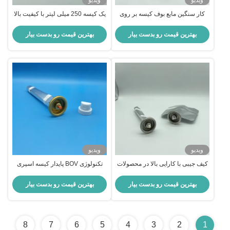
ویدیو
ویدیو
کار سنگین مایع بوف کیسه بر روی
یک کیسه 250 میلی لیتر با کیفیت بالا
شیر برای استفاده صنعتی قابل اعتماد
روی بطری شیر
بهترین قیمت رو بدست بیار
بهترین قیمت رو بدست بیار
ویدیو
ویدیو
کیف جیبی با کارایی بالا در محصولات
تکنولوژی BOV پایدار کیسه اسپری
شیر فولاد ضد زنگ برای دقت صنعتی
مردانه برای لوازم آرایشی و مراقبت
و قابلیت اطمینان
های شخصی
بهترین قیمت رو بدست بیار
بهترین قیمت رو بدست بیار
8
7
6
5
4
3
2
1