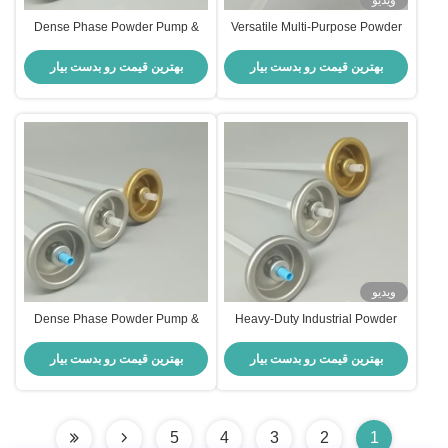
ویدیو
Dense Phase Powder Pump &
Versatile Multi-Purpose Powder
Valve, Transfer System - For
Spray Valve for Lubrication,
Long-Distance Conveying to
Release Agents, and General
بهترین قیمت رو بدست بیار
بهترین قیمت رو بدست بیار
Multiple Booths Low Velocity,
Industrial Coating
High Density
ویدیو
Dense Phase Powder Pump &
Heavy-Duty Industrial Powder
Valve, Transfer System - For
Spray Valve for Dense and
Long-Distance Conveying to
Abrasive Materials with Wear-
بهترین قیمت رو بدست بیار
بهترین قیمت رو بدست بیار
Multiple Booths Low Velocity,
Resistant Nozzle
High Density
5
4
3
2
1