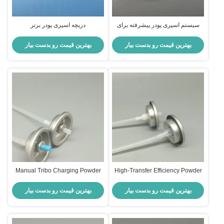
سیستم اسپری پودر پیشرفته برای
دریچه اسپری پودر برتر
پوشش های صنعتی - کارایی بالا،
کاربرد دقیق
بهترین قیمت رو بدست بیار
بهترین قیمت رو بدست بیار
Manual Tribo Charging Powder
High-Transfer Efficiency Powder
Coating Gun for Complex
Spray Gun HVLP Fluidized
Geometries Detailed Finishing
Applicator for Reduced Overspray
بهترین قیمت رو بدست بیار
بهترین قیمت رو بدست بیار
Applicator