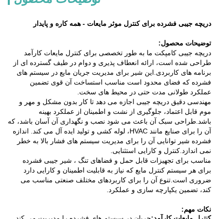
دریچه جیبی فشرده برای کنترل موثر مایعات - همه کاره و پایدار
توضیحات محصول:
دریچه جیبی کامپکت ما به طور تخصصی برای کنترل مایعات کارآمد
طراحی شده است، ارائه انعطاف پذیری و دوام در طیف گسترده ای از
برنامه های کاربردی.این شیر برای مدیریت جریان مایع در سیستم های
فشرده که فضای محدود است مناسب استساخت آن قوی تضمین
عملکرد طولانی مدت حتی در محیط های سخت.
مهندسی دقیق دریچه جیبی اجازه می دهد تا کار بدون مشکل و مهر و
موم قابل اعتماد، جلوگیری از نشت و اطمینان از عملکرد بهینه
باشد.طراحی سبک آن باعث می شود نصب و نگهداری آن آسان باشد، که
آن را برای صنایع مانند HVAC، لوله کشی و تولید ایده آل می کند. اندازه
فشرده شیر توانایی آن را برای مدیریت سیستم های فشار بالا به خطر
نمی اندازد.کنترل و کارایی استثنایی.
مناسب برای تجهیزات قابل حمل و فضاهای تنگ ، شیر جیبی فشرده
برای هر سیستم کنترل مایع که نیاز به قابلیت اطمینان و کارایی دارد
ضروری است.تنوع آن را برای کاربردهای مختلف صنعتی مناسب می
کند، تضمین یکپارچه سازی و عملکرد.
نکات مهم:
کنترل مایعات کارآمد:
جریان در سیستم های فشرده را مدیریت می کند.