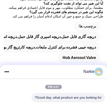
آیا این شیر می تواند از نشت جلوگیری کند؟
مطمئناً، براي عملکرد مطلوب، مهر و موم قابل اعتمادي فراهم ميکنه.
چگونه این شیر در سیستم های فشرده قرار می گیرد؟
طراحی سبک و جمع و جور آن امکان ادغام آسان را فراهم می کند.
برچسب ها:
دریچه گازی قابل حمل,دریچه اسپری گاز قابل حمل,دریچه اسپ
دریچه جیبی فشرده برای کنترل مایعات,دریچه کارتریج گاز بوتان
Hob Aerosol Valve
Narkie
تماس سریع
4:07 PM
Good day, what product are you looking for?
آدرس
شماره 100 جاده یینگبین، منطقه توسعه اقتصادی و تکنولوژیکی،