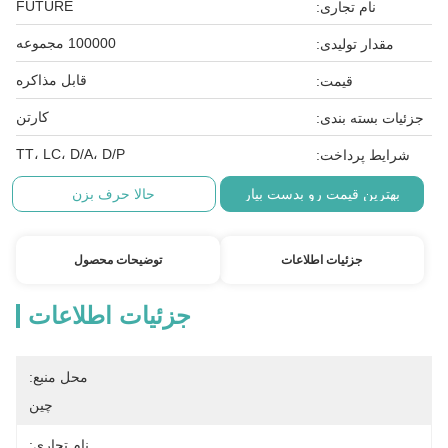
FUTURE
نام تجاری:
100000 مجموعه
مقدار تولیدی:
قابل مذاکره
قیمت:
کارتن
جزئیات بسته بندی:
TT، LC، D/A، D/P
شرایط پرداخت:
بهترین قیمت رو بدست بیار
حالا حرف بزن
جزئیات اطلاعات
توضیحات محصول
جزئیات اطلاعات
محل منبع:
چین
نام تجاری: