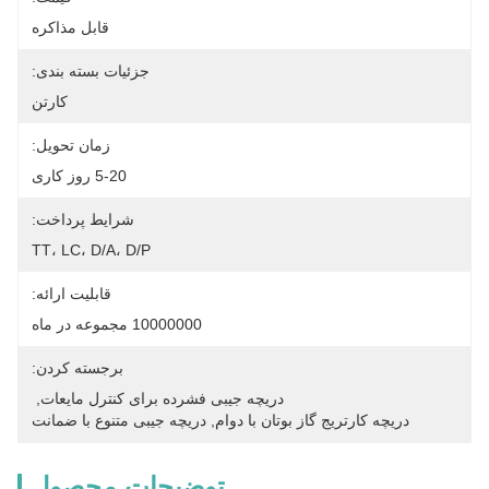
قابل مذاکره
جزئیات بسته بندی:
کارتن
زمان تحویل:
5-20 روز کاری
شرایط پرداخت:
TT، LC، D/A، D/P
قابلیت ارائه:
10000000 مجموعه در ماه
برجسته کردن:
دریچه جیبی فشرده برای کنترل مایعات
, 
دریچه کارتریج گاز بوتان با دوام
, 
دریچه جیبی متنوع با ضمانت
توضیحات محصول