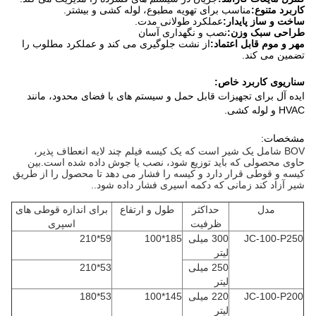
کاربرد متنوع:
مناسب برای تهویه مطبوع، لوله کشی و بیشتر.
ساخت و ساز پایدار:
عملکرد طولانی مدت.
طراحی سبک وزن:
نصب و نگهداری آسان
مهر و موم قابل اعتماد:
از نشت جلوگیری می کند و عملکرد مطلوب را
تضمین می کند.
سناریوی کاربرد خاص:
ایده آل برای تجهیزات قابل حمل و سیستم های با فضای محدود، مانند
HVAC و لوله کشی.
مشخصات:
BOV شامل یک شیر است که یک کیسه فیلم چند لایه انعطاف پذیر،
حاوی محصولی که باید توزیع شود، نصب یا جوش داده شده است.بین
کیسه و قوطی قرار دارد و کیسه را فشار می دهد تا محصول را از طریق
شیر آزاد کند زمانی که دکمه اسپری فشار داده شود..
مدل
حداکثر
طول و ارتفاع
برای اندازه قوطی های
ظرفیت
اسپری
JC-100-P250
300 میلی
185*100
59*210
لیتر
250 میلی
53*210
لیتر
JC-100-P200
220 میلی
145*100
53*180
لیتر