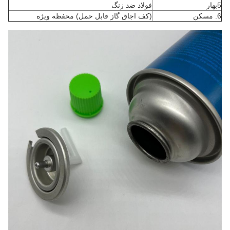
5بهار
فولاد ضد زنگ
6. مسکن
(کف اجاق گاز قابل حمل) محفظه ویژه