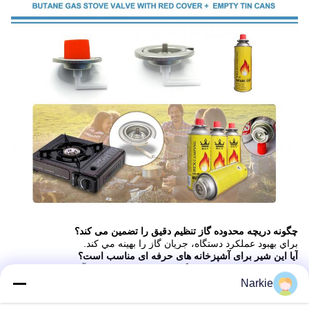
چگونه دریچه محدوده گاز تنظیم دقیق را تضمین می کند؟
براي بهبود عملکرد دستگاه، جريان گاز را بهینه مي کند.
آیا این شیر برای آشپزخانه های حرفه ای مناسب است؟
بله، هم برای محیط های خانگی و هم برای محیط های آشپزخانه حرفه ای
مناسب است.
Narkie
چي باعث ميشه که اين دریچه دوام داشته باشه؟
اين دستگاه از طراحي محکم براي پايداري طولاني برخوردار است.