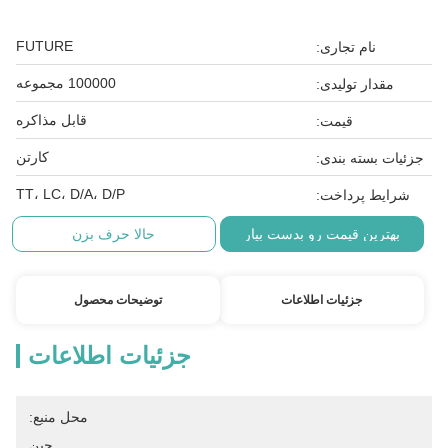
FUTURE
نام تجاری:
100000 مجموعه
مقدار تولیدی:
قابل مذاکره
قیمت:
کارتن
جزئیات بسته بندی:
TT، LC، D/A، D/P
شرایط پرداخت:
بهترین قیمت رو بدست بیار
حالا حرف بزن
جزئیات اطلاعات
توضیحات محصول
جزئیات اطلاعات
محل منبع:
چین