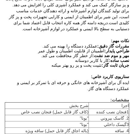
و پز سازگار کمک می کند و عملکرد آشپزی کلی را افزایش می دهد.
برای تولید کنندگان لوازم آشپزخانه و ارائه دهندگان خدمات مناسب
است، این شیر برای اطمینان از ایمنی و کارایی تجهیزات پخت و پز گاز
کلیدی است.دریچه دامنه گاز همه کاره انتخاب قابل اعتماد شما برای
دستیابی به سطح بالا ایمنی و عملکرد در لوازم آشپزخانه است.
نکات مهم:
مقررات گاز دقیق:
عملکرد دستگاه را بهینه می کند.
طراحي پايدار:
اطمینان از قابلیت اطمینان و طول عمر
مهر و موم ضد نشت:
از خطر گاز محافظت می کند.
نصب ساده:
کار با کاربر دوستانه
جریان ثابت گاز:
تثبيت پخت و پز رو بهتر ميکنه
سناریوی کاربرد خاص:
ایده آل برای آشپزخانه های خانگی و حرفه ای با تمرکز بر ایمنی و
عملکرد دستگاه های گاز.
مشخصات:
اجزا
شرح بخش
1فنجان نصب کننده
(کاف گاز قابل حمل) فنجان نصب خاص
2. گاسک بيروني
"بونا"
3گيسک داخلي
"بونا"
4. ساقه
(باله اجاق گاز قابل حمل) ساقه ویژه