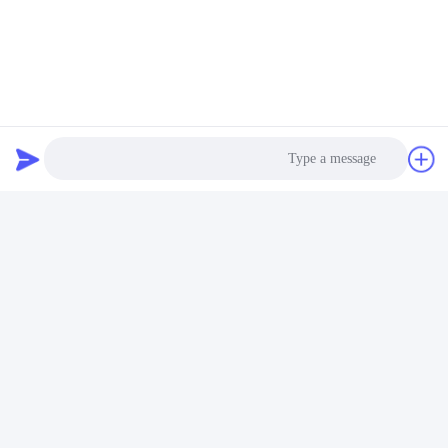
Photo
Video Call
Audio Call