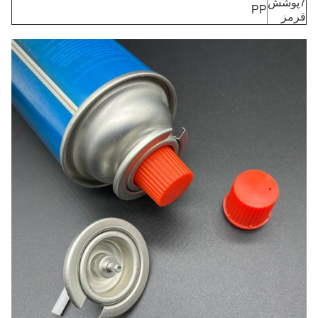
7پوشش
PP
قرمز