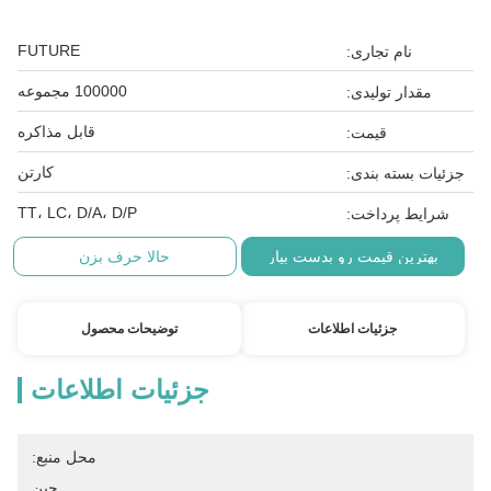
FUTURE
نام تجاری:
100000 مجموعه
مقدار تولیدی:
قابل مذاکره
قیمت:
کارتن
جزئیات بسته بندی:
TT، LC، D/A، D/P
شرایط پرداخت:
بهترین قیمت رو بدست بیار
حالا حرف بزن
جزئیات اطلاعات
توضیحات محصول
جزئیات اطلاعات
محل منبع:
چین