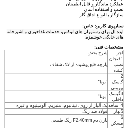
عملکرد ماندگار و قابل اطمینان
نصب و استفاده آسان
سازگار با انواع اجاق گاز
سناریوی کاربرد خاص:
ایده آل برای رستوران های لوکس، خدمات غذاخوری و آشپزخانه
های خانگی خوشمزه.
مشخصات فنی:
اجزا
شرح بخش
1فنجان
نصب
پارچه قلع پوشیده از لاک شفاف
کننده
2.
گاسک
"بونا"
بيروني
3گيسک
"بونا"
داخلي
4. ساقه
یک آلیاژ از روی، تیتانیوم، منیزیم، آلومینیوم و غیره
5بهار
فولاد ضد زنگ
6.
بازن دم F2.40mm رنگ طبیعی
مسکن