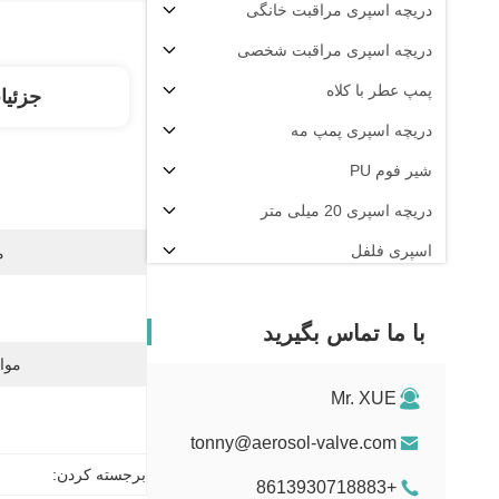
دریچه اسپری مراقبت خانگی
دریچه اسپری مراقبت شخصی
پمپ عطر با کلاه
جزئیا
دریچه اسپری پمپ مه
شیر فوم PU
دریچه اسپری 20 میلی متر
اسپری فلفل
م
دستگاه پرکن آئروسل
با ما تماس بگیرید
موا
Mr. XUE
tonny@aerosol-valve.com
برجسته کردن:
+8613930718883