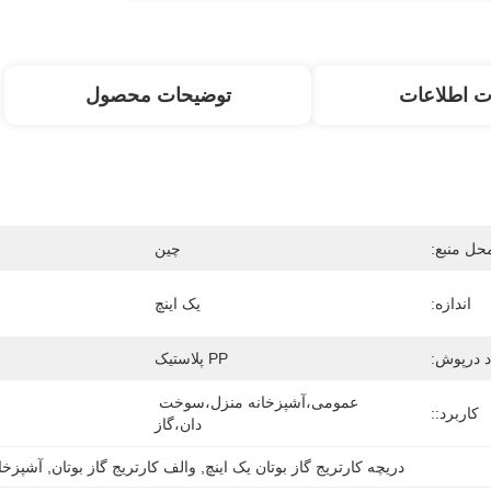
ت اطلاعات
توضیحات محصول
حل منبع:
چین
اندازه:
یک اینچ
د درپوش:
PP پلاستیک
عمومی،آشپزخانه منزل،سوخت 
کاربرد::
دان،گاز
دریچه کارتریج گاز بوتان یک اینچ
, 
والف کارتریج گاز بوتان
, 
آشپزخان