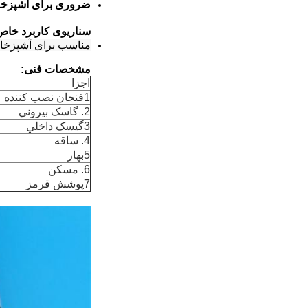
ضروری برای آشپزخانه
سناریوی کاربرد خاص
مناسب برای آشپزخانه
مشخصات فنی:
اجزا
1فنجان نصب کننده
2. گاسک بيروني
3گيسک داخلي
4. ساقه
5بهار
6. مسکن
7پوشش قرمز