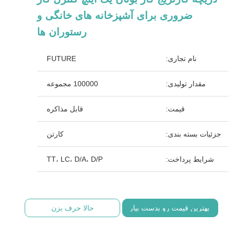
ضروری برای آشپزخانه های خانگی و
رستوران ها
نام تجاری:
FUTURE
مقدار تولیدی:
100000 مجموعه
قیمت:
قابل مذاکره
جزئیات بسته بندی:
کارتن
شرایط پرداخت:
TT، LC، D/A، D/P
بهترین قیمت رو بدست بیار
حالا حرف بزن