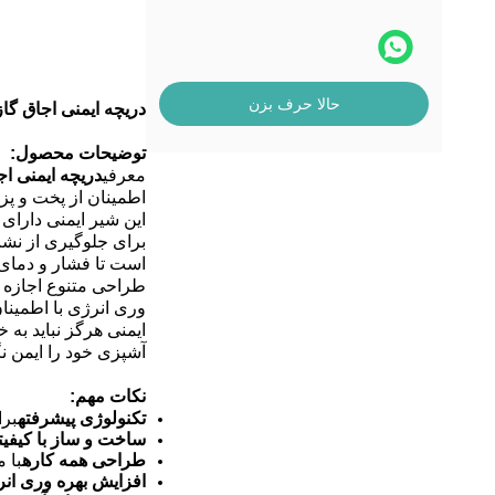
حالا حرف بزن
دریچه ایمنی اجاق گا
توضیحات محصول:
معرفی
دریچه ایمنی اج
اطمینان از پخت و پز 
این شیر ایمنی دارا
برای جلوگیری از نشت
است تا فشار و دمای ب
طراحی متنوع اجازه م
وری انرژی با اطمینا
ایمنی هرگز نباید به
آشپزی خود را ایمن نگ
نکات مهم:
تکنولوژی پیشرفته
برا
ساخت و ساز با کیفیت
طراحی همه کاره
با 
افزایش بهره وری انر