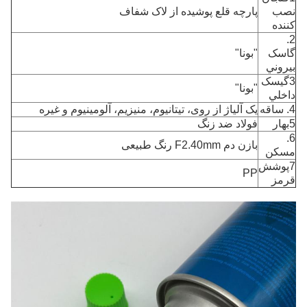
نصب
پارچه قلع پوشیده از لاک شفاف
کننده
2.
گاسک
"بونا"
بيروني
3گيسک
"بونا"
داخلي
4. ساقه
یک آلیاژ از روی، تیتانیوم، منیزیم، آلومینیوم و غیره
5بهار
فولاد ضد زنگ
6.
بازن دم F2.40mm رنگ طبیعی
مسکن
7پوشش
PP
قرمز