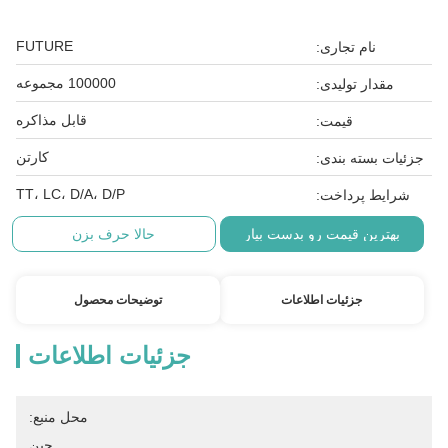
FUTURE
نام تجاری:
100000 مجموعه
مقدار تولیدی:
قابل مذاکره
قیمت:
کارتن
جزئیات بسته بندی:
TT، LC، D/A، D/P
شرایط پرداخت:
بهترین قیمت رو بدست بیار
حالا حرف بزن
جزئیات اطلاعات
توضیحات محصول
جزئیات اطلاعات
محل منبع:
چین