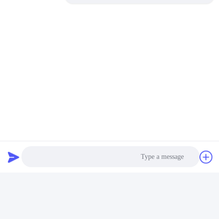
آن را برای کاربردهای تجاری متنوع می کند.
مي تونم خودم شلنگ امنيتي رو نصب کنم؟
بله، این شیر برای نصب آسان طراحی شده و می تواند بدون کمک
حرفه ای در اکثر سیستم های اجاق گاز نصب شود.
برچسب ها:
دریچه گازی قابل حمل,دریچه اسپری گاز قابل حمل,دریچه اسپ
دریچه اجاق گاز,دریچه ایمنی اسپری,دریچه های آشپزخانه از اس
Hob Aerosol Valve
تماس سریع
آدرس
Photo
شماره 100 جاده یینگبین، منطقه توسعه اقتصادی و تکنولوژیکی،