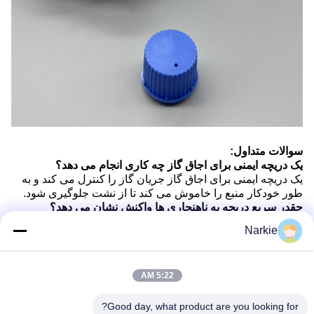
سوالات متداول:
یک دریچه ایمنی برای اجاق گاز چه کاری انجام می دهد؟
یک دریچه ایمنی برای اجاق گاز جریان گاز را کنترل می کند و به
طور خودکار منبع را خاموش می کند تا از نشت جلوگیری شود.
چقدر سریع دریچه به ناهنجاری ها واکنش نشان می دهد؟
مکانیسم واکنش سریع در عرض چند ثانیه فعال می شود تا ایمنی
Narkie
فوری در هنگام پخت و پز را تضمین کند.
آیا این شیر ایمنی برای استفاده تجاری مناسب است؟
بله، اون به طور خاص براي آشپزخانه هاي تجاري طراحی شده،
5:22 AM
فشار و تقاضا هاي بيشتري رو تحمل ميکنه.
این دریچه ایمنی چه نوع گاز هایی را می تواند تحمل کند؟
دریچه ایمنی ما هم با گاز طبیعی و هم با پروپان سازگار است، که
Good day, what product are you looking for?