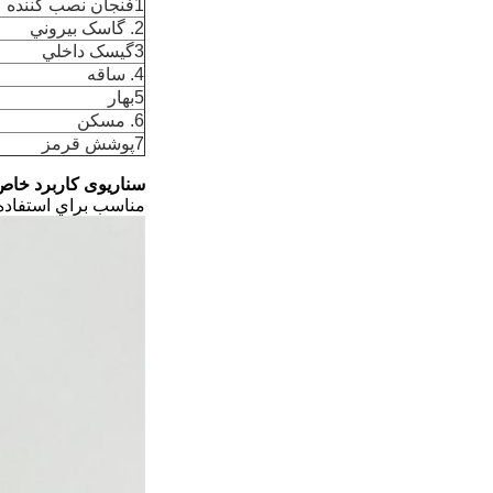
1فنجان نصب کننده
2. گاسک بيروني
3گيسک داخلي
4. ساقه
5بهار
6. مسکن
7پوشش قرمز
سناریوی کاربرد خاص
مناسب براي استفاده