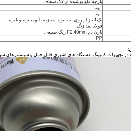
پارچه قلع پوشیده از لاک شفاف
"بونا"
"بونا"
یک آلیاژ از روی، تیتانیوم، منیزیم، آلومینیوم و غیره
فولاد ضد زنگ
بازن دم F2.40mm رنگ طبیعی
PP
:
 در تجهیزات کمپينگ، دستگاه هاي آشپزي قابل حمل و سيستم هاي 