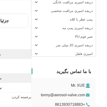
دریچه اسپری مراقبت خانگی
دریچه اسپری مراقبت شخصی
پمپ عطر با کلاه
جزئیا
دریچه اسپری پمپ مه
شیر فوم PU
دریچه اسپری 20 میلی متر
اسپری فلفل
م
دستگاه پرکن آئروسل
با ما تماس بگیرید
بس
Mr. XUE
تو
tonny@aerosol-valve.com
برجسته کردن:
+8613930718883