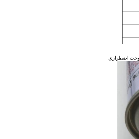
سوخت اضطراري