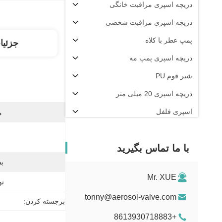
دریچه اسپری مراقبت خانگی
دریچه اسپری مراقبت شخصی
پمپ عطر با کلاه
جزئیا
دریچه اسپری پمپ مه
شیر فوم PU
دریچه اسپری 20 میلی متر
اسپری فلفل
م
دستگاه پرکن آئروسل
با ما تماس بگیرید
بس
Mr. XUE
تو
tonny@aerosol-valve.com
برجسته کردن:
+8613930718883