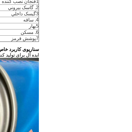
1فنجان نصب کننده
2. گاسک بيروني
3گيسک داخلي
4. ساقه
5بهار
6. مسکن
7پوشش قرمز
سناریوی کاربرد خاص
ایده آل برای تولید 