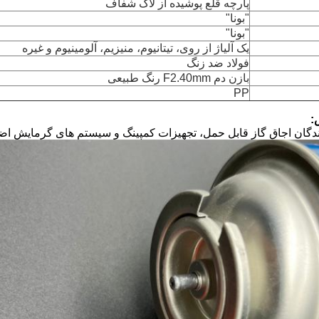
پارچه قلع پوشیده از لاک شفاف
"بونا"
"بونا"
یک آلیاژ از روی، تیتانیوم، منیزیم، آلومینیوم و غیره
فولاد ضد زنگ
بازن دم F2.40mm رنگ طبیعی
PP
:
کنندگان اجاق گاز قابل حمل، تجهیزات کمپینگ و سیستم های گرمایش ا