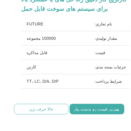
برای سیستم های سوخت قابل حمل
نام تجاری:
FUTURE
مقدار تولیدی:
100000 مجموعه
قیمت:
قابل مذاکره
جزئیات بسته بندی:
کارتن
شرایط پرداخت:
TT، LC، D/A، D/P
بهترین قیمت رو بدست بیار
حالا حرف بزن