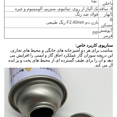
"بونا"
داخلي
4. ساقه
یک آلیاژ از روی، تیتانیوم، منیزیم، آلومینیوم و غیره
5بهار
فولاد ضد زنگ
6.
بازن دم F2.40mm رنگ طبیعی
مسکن
7پوشش
PP
قرمز
سناریوی کاربرد خاص:
مناسب برای هر دو آشپزخانه های خانگی و محیط های تجاری،
این دریچه سوزان گاز عملکرد اجاق گاز و ایمنی را افزایش می
دهد و آن را برای طیف گسترده ای از محیط های پخت و پز ایده
آل می کند.