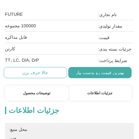
FUTURE
نام تجاری:
100000 مجموعه
مقدار تولیدی:
قابل مذاکره
قیمت:
کارتن
جزئیات بسته بندی:
TT، LC، D/A، D/P
شرایط پرداخت:
بهترین قیمت رو بدست بیار
حالا حرف بزن
جزئیات اطلاعات
توضیحات محصول
جزئیات اطلاعات
محل منبع:
چین