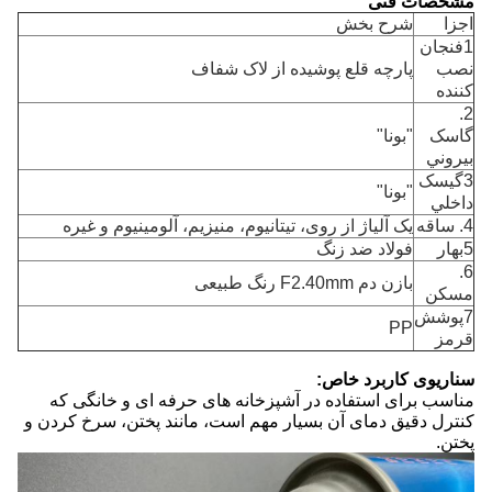
مشخصات فنی
اجزا
شرح بخش
1فنجان
نصب
پارچه قلع پوشیده از لاک شفاف
کننده
2.
گاسک
"بونا"
بيروني
3گيسک
"بونا"
داخلي
4. ساقه
یک آلیاژ از روی، تیتانیوم، منیزیم، آلومینیوم و غیره
5بهار
فولاد ضد زنگ
6.
بازن دم F2.40mm رنگ طبیعی
مسکن
7پوشش
PP
قرمز
سناریوی کاربرد خاص:
مناسب برای استفاده در آشپزخانه های حرفه ای و خانگی که
کنترل دقیق دمای آن بسیار مهم است، مانند پختن، سرخ کردن و
پختن.