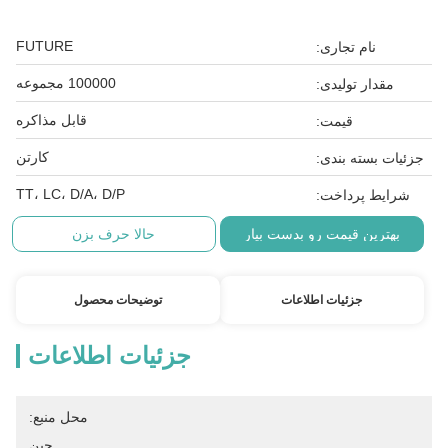
FUTURE
نام تجاری:
100000 مجموعه
مقدار تولیدی:
قابل مذاکره
قیمت:
کارتن
جزئیات بسته بندی:
TT، LC، D/A، D/P
شرایط پرداخت:
بهترین قیمت رو بدست بیار
حالا حرف بزن
جزئیات اطلاعات
توضیحات محصول
جزئیات اطلاعات
محل منبع:
چین