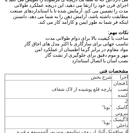
اجزای فرن خود را ارتقا می دهید، این دریچه عملکرد طولانی
مدت را تضمین می کند. آزمایش شده تا با استانداردهای صنعت
مطابقت داشته باشد، آرامش ذهن را به شما می دهد، دانستن
اینکه فر شما به طور ایمن و کارآمد کار می کند.
نکات مهم:
ساخت با کیفیت بالا برای دوام طولانی مدت
تناسب جهانی برای سازگاری با اکثر مدل های اجاق گاز
مواد مقاوم در برابر گرما اطمینان از عملکرد امن
مهر و موم دقیق برای جلوگیری از نشت گاز
نصب آسان با اتصال استاندارد
مشخصات فنی
اجزا
شرح بخش
1فنجان
نصب
پارچه قلع پوشیده از لاک شفاف
کننده
2.
گاسک
"بونا"
بيروني
3گيسک
"بونا"
داخلي
4. ساقه
یک آلیاژ از روی، تیتانیوم، منیزیم، آلومینیوم و غیره