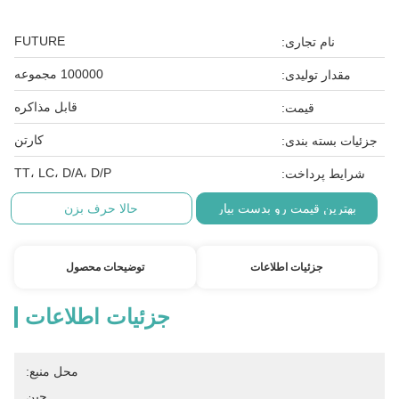
FUTURE
نام تجاری:
100000 مجموعه
مقدار تولیدی:
قابل مذاکره
قیمت:
کارتن
جزئیات بسته بندی:
TT، LC، D/A، D/P
شرایط پرداخت:
بهترین قیمت رو بدست بیار
حالا حرف بزن
جزئیات اطلاعات
توضیحات محصول
جزئیات اطلاعات
محل منبع:
چین