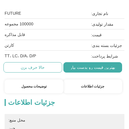
FUTURE
نام تجاری:
100000 مجموعه
مقدار تولیدی:
قابل مذاکره
قیمت:
کارتن
جزئیات بسته بندی:
TT، LC، D/A، D/P
شرایط پرداخت:
بهترین قیمت رو بدست بیار
حالا حرف بزن
جزئیات اطلاعات
توضیحات محصول
جزئیات اطلاعات
محل منبع:
چین