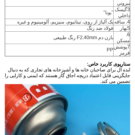
بيروني
3گيسک
"بونا"
داخلي
4. ساقه
یک آلیاژ از روی، تیتانیوم، منیزیم، آلومینیوم و غیره
5بهار
فولاد ضد زنگ
6.
بازن دم F2.40mm رنگ طبیعی
مسکن
7پوشش
PP
قرمز
سناریوی کاربرد خاص:
ایده آل برای صاحبان خانه ها و آشپزخانه های تجاری که به دنبال
جایگزینی قابل اعتماد دریچه اجاق گاز هستند که ایمنی و کارایی را
تضمین می کند.