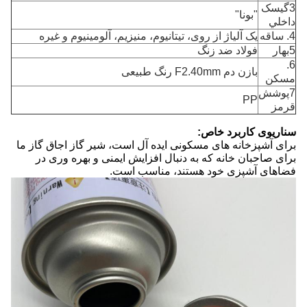
3گيسک
"بونا"
داخلي
4. ساقه
یک آلیاژ از روی، تیتانیوم، منیزیم، آلومینیوم و غیره
5بهار
فولاد ضد زنگ
6.
بازن دم F2.40mm رنگ طبیعی
مسکن
7پوشش
PP
قرمز
سناریوی کاربرد خاص:
برای آشپزخانه های مسکونی ایده آل است، شیر گاز اجاق گاز ما
برای صاحبان خانه که به دنبال افزایش ایمنی و بهره وری در
فضاهای آشپزی خود هستند، مناسب است.