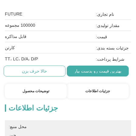
FUTURE
نام تجاری:
100000 مجموعه
مقدار تولیدی:
قابل مذاکره
قیمت:
کارتن
جزئیات بسته بندی:
TT، LC، D/A، D/P
شرایط پرداخت:
بهترین قیمت رو بدست بیار
حالا حرف بزن
جزئیات اطلاعات
توضیحات محصول
جزئیات اطلاعات
محل منبع:
چین