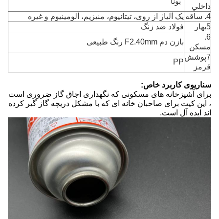
"بونا"
داخلي
4. ساقه
یک آلیاژ از روی، تیتانیوم، منیزیم، آلومینیوم و غیره
5بهار
فولاد ضد زنگ
6.
بازن دم F2.40mm رنگ طبیعی
مسکن
7پوشش
PP
قرمز
سناریوی کاربرد خاص:
برای آشپزخانه های مسکونی که نگهداری اجاق گاز ضروری است
، این کیت برای صاحبان خانه ای که با مشکل دریچه گاز گیر کرده
اند ایده آل است.