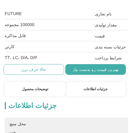
FUTURE
نام تجاری:
100000 مجموعه
مقدار تولیدی:
قابل مذاکره
قیمت:
کارتن
جزئیات بسته بندی:
TT، LC، D/A، D/P
شرایط پرداخت:
بهترین قیمت رو بدست بیار
حالا حرف بزن
جزئیات اطلاعات
توضیحات محصول
جزئیات اطلاعات
محل منبع:
چین