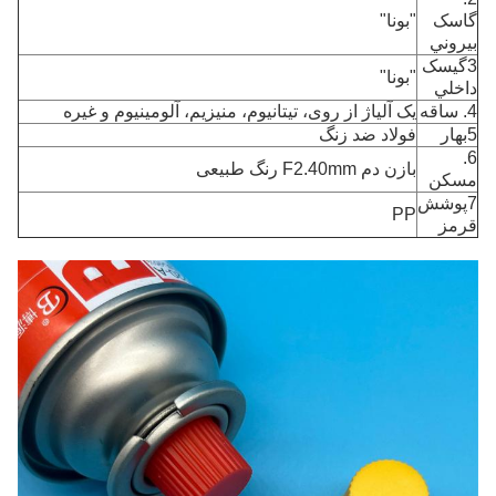
گاسک
"بونا"
بيروني
3گيسک
"بونا"
داخلي
4. ساقه
یک آلیاژ از روی، تیتانیوم، منیزیم، آلومینیوم و غیره
5بهار
فولاد ضد زنگ
6.
بازن دم F2.40mm رنگ طبیعی
مسکن
7پوشش
PP
قرمز