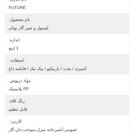
FUTURE
نام محصول:
کپسول و شیر گاز بوتان
اندازه:
1 اينچ
استفاده::
آشپزی / پخت / باربیکیو / پیک نیک / قابلمه داغ
مواد درپوش:
PP پلاستیک
رنگ کلاه:
قابل تنظیم
کاربرد::
عمومی،آشپزخانه منزل،سوخت دان،گاز