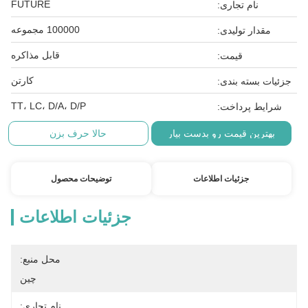
FUTURE
نام تجاری:
100000 مجموعه
مقدار تولیدی:
قابل مذاکره
قیمت:
کارتن
جزئیات بسته بندی:
TT، LC، D/A، D/P
شرایط پرداخت:
بهترین قیمت رو بدست بیار
حالا حرف بزن
جزئیات اطلاعات
توضیحات محصول
جزئیات اطلاعات
محل منبع:
چین
نام تجاری: