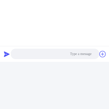
برچسب ها:
دریچه گازی قابل حمل,دریچه اسپری گاز قابل حمل,دریچه اسپ
دریچه گاز کاسه ای برای اجاق های قابل حمل,دریچه کارتریج گاز ب
Hob Aerosol Valve
تماس سریع
آدرس
Photo
شماره 100 جاده یینگبین، منطقه توسعه اقتصادی و تکنولوژیکی،
شهر چانژوه، استان هابی
Video Call
تلفن
Audio Call
+86-139-30718883