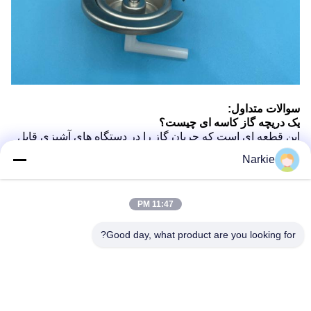
سوالات متداول:
یک دریچه گاز کاسه ای چیست؟
این قطعه ای است که جریان گاز را در دستگاه های آشپزی قابل
حمل کنترل می کند و ایمنی و کارایی را تضمین می کند.
Narkie
چطور دریچه گاز رو نصب کنم؟
برای نصب آسان، دستورالعمل های ارائه شده را دنبال کنید.
این شیر با تمام اجاق های قابل حمل سازگاره؟
11:47 PM
با اکثر دستگاه های آشپزی قابل حمل استاندارد مطابقت دارد.
چه موادي دوام اين شیر را تضمین مي کنند؟
مواد با کيفيت بالا که براي مقاومت در شرایط خارج از منزل
Good day, what product are you looking for?
طراحی شده اند
مي تونم خودم والپ رو تعويض کنم؟
بله، با ابزارها و دستورالعمل های اساسی، این یک فرآیند دوستانه
DIY است.