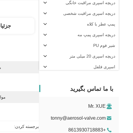
دریچه اسپری مراقبت خانگی
دریچه اسپری مراقبت شخصی
پمپ عطر با کلاه
جزئیا
دریچه اسپری پمپ مه
شیر فوم PU
دریچه اسپری 20 میلی متر
اسپری فلفل
م
دستگاه پرکن آئروسل
با ما تماس بگیرید
موا
Mr. XUE
tonny@aerosol-valve.com
برجسته کردن:
+8613930718883