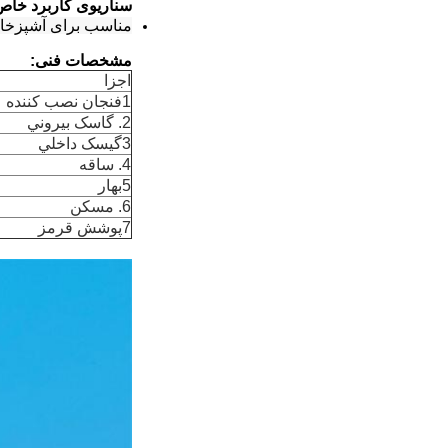
سناریوی کاربرد خاص
مناسب برای آشپزخانه 
مشخصات فنی:
اجزا
1فنجان نصب کننده
2. گاسک بيروني
3گيسک داخلي
4. ساقه
5بهار
6. مسکن
7پوشش قرمز