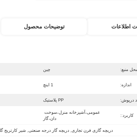
ت اطلاعات
توضیحات محصول
حل منبع:
چین
اندازه:
1 اينچ
د درپوش:
PP پلاستیک
عمومی،آشپزخانه منزل،سوخت 
کاربرد::
دان،گاز
دریچه گازی فرن تجاری
, 
دریچه گاز درجه صنعتی
, 
شیر کارتریج گاز