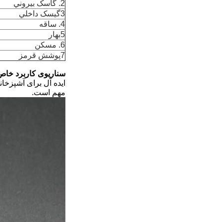
2. گاسک بيروني
3گيسک داخلي
4. ساقه
5بهار
6. مسکن
7پوشش قرمز
سناریوی کاربرد خاص
ایده آل برای آشپزخا
مهم است.