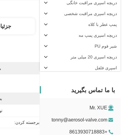
دریچه اسپری مراقبت خانگی
دریچه اسپری مراقبت شخصی
پمپ عطر با کلاه
جزئیا
دریچه اسپری پمپ مه
شیر فوم PU
دریچه اسپری 20 میلی متر
اسپری فلفل
م
دستگاه پرکن آئروسل
با ما تماس بگیرید
بس
Mr. XUE
تو
tonny@aerosol-valve.com
برجسته کردن:
+8613930718883