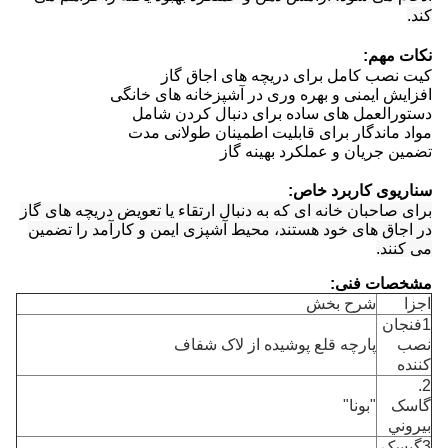
کند.
نکات مهم:
کیت نصب کامل برای دریچه های اجاق گاز
افزایش ایمنی و بهره وری در آشپزخانه های خانگی
دستورالعمل های ساده برای دنبال کردن شامل
مواد ماندگار برای قابلیت اطمینان طولانی مدت
تضمین جریان و عملکرد بهینه گاز
سناریوی کاربرد خاص:
برای صاحبان خانه ای که به دنبال ارتقاء یا تعویض دریچه های گاز
در اجاق های خود هستند، محیط آشپزی ایمن و کارآمد را تضمین
می کنند.
مشخصات فنی:
اجزا
شرح بخش
1فنجان
نصب
پارچه قلع پوشیده از لاک شفاف
کننده
2.
گاسک
"بونا"
بيروني
3گيسک