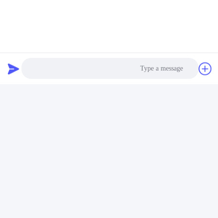
کیت دریچه گاز کوره خانگی,کیت نصب شیر گاز بوتان,دریچه گاز 
Hob Aerosol Valve
تماس سریع
آدرس
Photo
شماره 100 جاده یینگبین، منطقه توسعه اقتصادی و تکنولوژیکی،
شهر چانژوه، استان هابی
Video Call
تلفن
Audio Call
+86-139-30718883
ایمیل
tonny@aerosol-valve.com