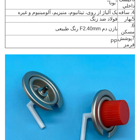
"بونا"
داخلي
4. ساقه
یک آلیاژ از روی، تیتانیوم، منیزیم، آلومینیوم و غیره
5بهار
فولاد ضد زنگ
6.
بازن دم F2.40mm رنگ طبیعی
مسکن
7پوشش
PP
قرمز