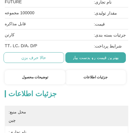
FUTURE
نام تجاری:
100000 مجموعه
مقدار تولیدی:
قابل مذاکره
قیمت:
کارتن
جزئیات بسته بندی:
TT، LC، D/A، D/P
شرایط پرداخت:
بهترین قیمت رو بدست بیار
حالا حرف بزن
جزئیات اطلاعات
توضیحات محصول
جزئیات اطلاعات
محل منبع:
چین
نام تجاری: