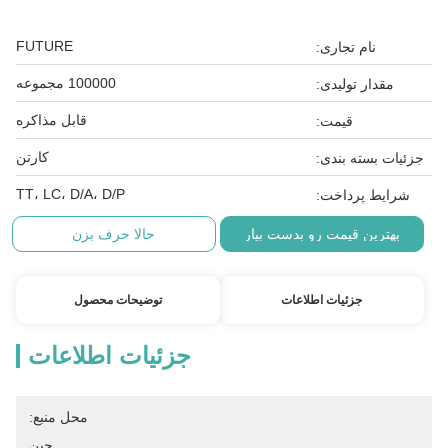
FUTURE
نام تجاری:
100000 مجموعه
مقدار تولیدی:
قابل مذاکره
قیمت:
کارتن
جزئیات بسته بندی:
TT، LC، D/A، D/P
شرایط پرداخت:
بهترین قیمت رو بدست بیار
حالا حرف بزن
جزئیات اطلاعات
توضیحات محصول
جزئیات اطلاعات
محل منبع:
چین