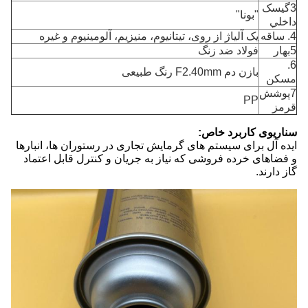
3گيسک
"بونا"
داخلي
4. ساقه
یک آلیاژ از روی، تیتانیوم، منیزیم، آلومینیوم و غیره
5بهار
فولاد ضد زنگ
6.
بازن دم F2.40mm رنگ طبیعی
مسکن
7پوشش
PP
قرمز
سناریوی کاربرد خاص:
ایده آل برای سیستم های گرمایش تجاری در رستوران ها، انبارها
و فضاهای خرده فروشی که نیاز به جریان و کنترل قابل اعتماد
گاز دارند.