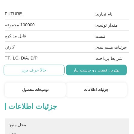
FUTURE
نام تجاری:
100000 مجموعه
مقدار تولیدی:
قابل مذاکره
قیمت:
کارتن
جزئیات بسته بندی:
TT، LC، D/A، D/P
شرایط پرداخت:
بهترین قیمت رو بدست بیار
حالا حرف بزن
جزئیات اطلاعات
توضیحات محصول
جزئیات اطلاعات
محل منبع:
چین