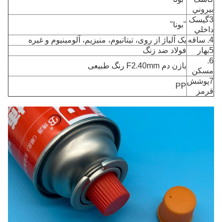
بيروني
3گيسک
"بونا"
داخلي
4. ساقه
یک آلیاژ از روی، تیتانیوم، منیزیم، آلومینیوم و غیره
5بهار
فولاد ضد زنگ
6.
بازن دم F2.40mm رنگ طبیعی
مسکن
7پوشش
PP
قرمز