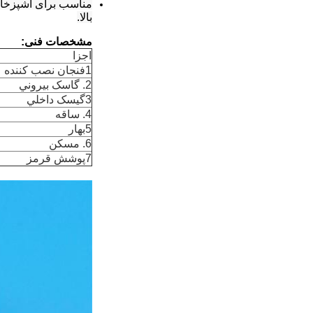
مناسب برای آشپزخانه
بالا.
مشخصات فنی:
اجزا
1فنجان نصب کننده
2. گاسک بيروني
3گيسک داخلي
4. ساقه
5بهار
6. مسکن
7پوشش قرمز