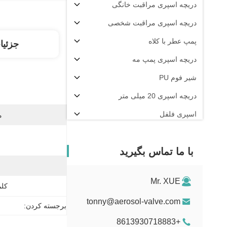
دریچه اسپری مراقبت خانگی
دریچه اسپری مراقبت شخصی
پمپ عطر با کلاه
جزئیا
دریچه اسپری پمپ مه
شیر فوم PU
دریچه اسپری 20 میلی متر
اسپری فلفل
م
دستگاه پرکن آئروسل
با ما تماس بگیرید
Mr. XUE
کلم
tonny@aerosol-valve.com
برجسته کردن:
+8613930718883