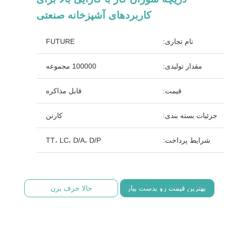
کاربردهای آشپزخانه صنعتی
نام تجاری:
FUTURE
مقدار تولیدی:
100000 مجموعه
قیمت:
قابل مذاکره
جزئیات بسته بندی:
کارتن
شرایط پرداخت:
TT، LC، D/A، D/P
بهترین قیمت رو بدست بیار
حالا حرف بزن