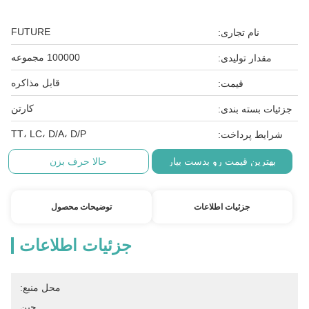
FUTURE
نام تجاری:
100000 مجموعه
مقدار تولیدی:
قابل مذاکره
قیمت:
کارتن
جزئیات بسته بندی:
TT، LC، D/A، D/P
شرایط پرداخت:
بهترین قیمت رو بدست بیار
حالا حرف بزن
جزئیات اطلاعات
توضیحات محصول
جزئیات اطلاعات
محل منبع:
چین