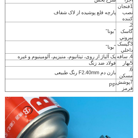
1فنجان
نصب
پارچه قلع پوشیده از لاک شفاف
کننده
2.
گاسک
"بونا"
بيروني
3گيسک
"بونا"
داخلي
4. ساقه
یک آلیاژ از روی، تیتانیوم، منیزیم، آلومینیوم و غیره
5بهار
فولاد ضد زنگ
6.
بازن دم F2.40mm رنگ طبیعی
مسکن
7پوشش
PP
قرمز