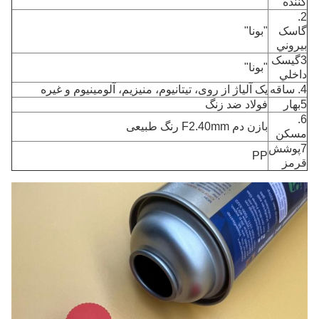
کننده
2.
گاسک
"بونا"
بيروني
3گيسک
"بونا"
داخلي
4. ساقه
یک آلیاژ از روی، تیتانیوم، منیزیم، آلومینیوم و غیره
5بهار
فولاد ضد زنگ
6.
بازن دم F2.40mm رنگ طبیعی
مسکن
7پوشش
PP
قرمز