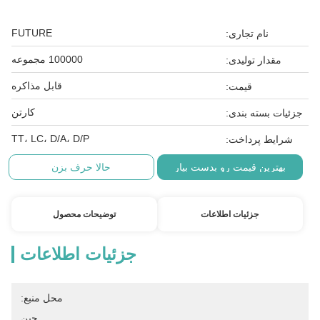
FUTURE
نام تجاری:
100000 مجموعه
مقدار تولیدی:
قابل مذاکره
قیمت:
کارتن
جزئیات بسته بندی:
TT، LC، D/A، D/P
شرایط پرداخت:
بهترین قیمت رو بدست بیار
حالا حرف بزن
جزئیات اطلاعات
توضیحات محصول
جزئیات اطلاعات
محل منبع:
چین