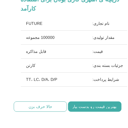
کارآمد
نام تجاری:
FUTURE
مقدار تولیدی:
100000 مجموعه
قیمت:
قابل مذاکره
جزئیات بسته بندی:
کارتن
شرایط پرداخت:
TT، LC، D/A، D/P
بهترین قیمت رو بدست بیار
حالا حرف بزن