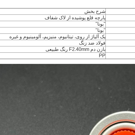
شرح بخش
پارچه قلع پوشیده از لاک شفاف
"بونا"
"بونا"
یک آلیاژ از روی، تیتانیوم، منیزیم، آلومینیوم و غیره
فولاد ضد زنگ
بازن دم F2.40mm رنگ طبیعی
PP