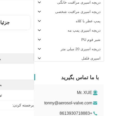
دریچه اسپری مراقبت خانگی
دریچه اسپری مراقبت شخصی
پمپ عطر با کلاه
جزئیا
دریچه اسپری پمپ مه
شیر فوم PU
دریچه اسپری 20 میلی متر
اسپری فلفل
م
دستگاه پرکن آئروسل
با ما تماس بگیرید
بس
Mr. XUE
تو
tonny@aerosol-valve.com
برجسته کردن:
+8613930718883