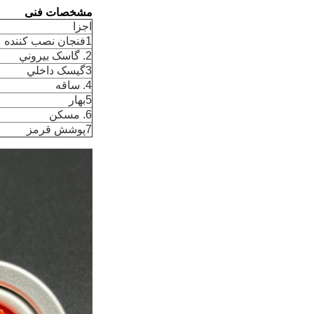
مشخصات فنی
اجزا
1فنجان نصب کننده
2. گاسک بيروني
3گيسک داخلي
4. ساقه
5بهار
6. مسکن
7پوشش قرمز