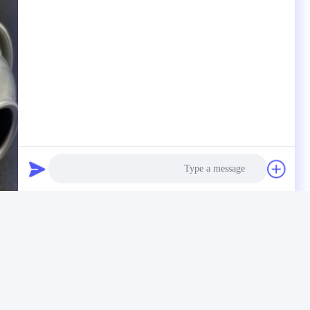
Photo
Video Call
Audio Call