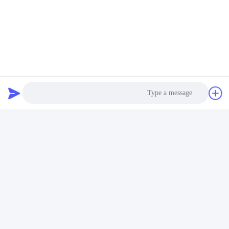
دریچه گازی قابل حمل,دریچه اسپری گاز قابل حمل,دریچه اسپ
شیر گاز طبیعی برای مصارف خانگی,شیر گاز طبیعی تجاری,شیر 
Hob Aerosol Valve
تماس سریع
آدرس
Photo
شماره 100 جاده یینگبین، منطقه توسعه اقتصادی و تکنولوژیکی،
شهر چانژوه، استان هابی
Video Call
تلفن
Audio Call
+86-139-30718883
ایمیل