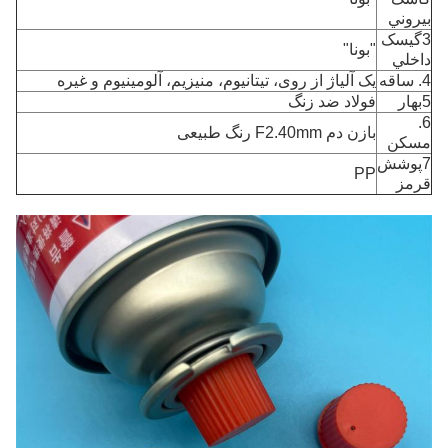
بيروني
3گيسک
"بونا"
داخلي
4. ساقه
یک آلیاژ از روی، تیتانیوم، منیزیم، آلومینیوم و غیره
5بهار
فولاد ضد زنگ
6.
بازن دم F2.40mm رنگ طبیعی
مسکن
7پوشش
PP
قرمز