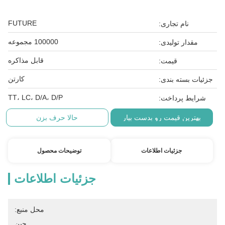
FUTURE
نام تجاری:
100000 مجموعه
مقدار تولیدی:
قابل مذاکره
قیمت:
کارتن
جزئیات بسته بندی:
TT، LC، D/A، D/P
شرایط پرداخت:
بهترین قیمت رو بدست بیار
حالا حرف بزن
جزئیات اطلاعات
توضیحات محصول
جزئیات اطلاعات
محل منبع:
چین