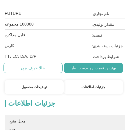
FUTURE
نام تجاری:
100000 مجموعه
مقدار تولیدی:
قابل مذاکره
قیمت:
کارتن
جزئیات بسته بندی:
TT، LC، D/A، D/P
شرایط پرداخت:
بهترین قیمت رو بدست بیار
حالا حرف بزن
جزئیات اطلاعات
توضیحات محصول
جزئیات اطلاعات
محل منبع:
چین