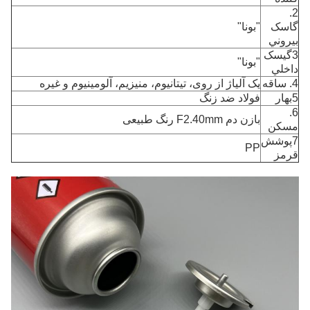
2.
گاسک
"بونا"
بيروني
3گيسک
"بونا"
داخلي
4. ساقه
یک آلیاژ از روی، تیتانیوم، منیزیم، آلومینیوم و غیره
5بهار
فولاد ضد زنگ
6.
بازن دم F2.40mm رنگ طبیعی
مسکن
7پوشش
PP
قرمز