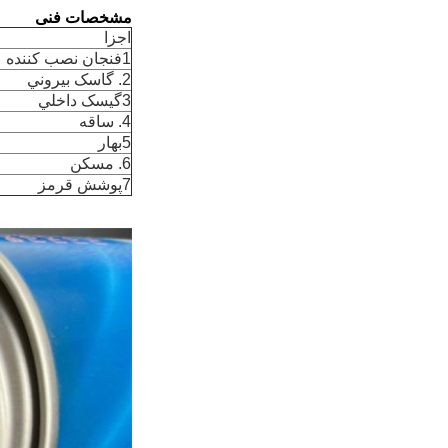
مشخصات فنی
اجزا
1فنجان نصب کننده
2. گاسک بيروني
3گيسک داخلي
4. ساقه
5بهار
6. مسکن
7پوشش قرمز