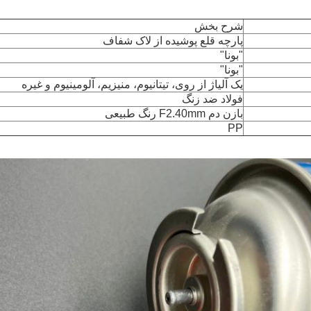
شرح بخش
پارچه قلع پوشیده از لاک شفاف
"بونا"
"بونا"
یک آلیاژ از روی، تیتانیوم، منیزیم، آلومینیوم و غیره
فولاد ضد زنگ
بازن دم F2.40mm رنگ طبیعی
PP