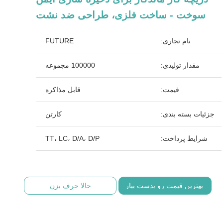
سوخت - ساخت فلزی، طراحی ضد نشت
نام تجاری:
FUTURE
مقدار تولیدی:
100000 مجموعه
قیمت:
قابل مذاکره
جزئیات بسته بندی:
کارتن
شرایط پرداخت:
TT، LC، D/A، D/P
بهترین قیمت رو بدست بیار
حالا حرف بزن