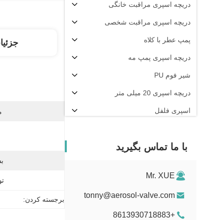
دریچه اسپری مراقبت خانگی
دریچه اسپری مراقبت شخصی
پمپ عطر با کلاه
جزئیا
دریچه اسپری پمپ مه
شیر فوم PU
دریچه اسپری 20 میلی متر
اسپری فلفل
م
دستگاه پرکن آئروسل
با ما تماس بگیرید
بس
Mr. XUE
تو
tonny@aerosol-valve.com
برجسته کردن:
+8613930718883