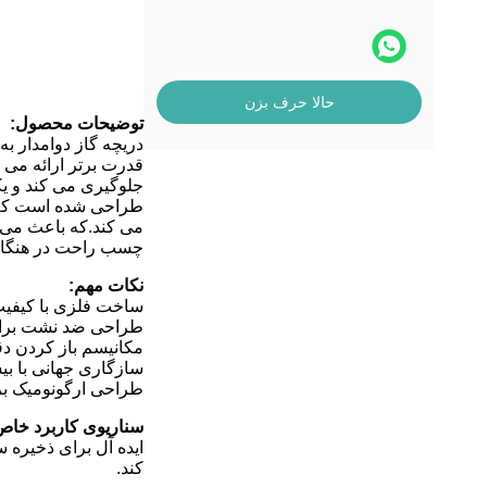
حالا حرف بزن
توضیحات محصول:
دریچه گاز دوامدار ب
قدرت برتر ارائه می
جلوگیری می کند و ی
طراحی شده است که کن
می کند.که باعث می ش
چسب راحت در هنگام کا
نکات مهم:
ساخت فلزی با کیفیت 
طراحی ضد نشت برا
مکانیسم باز کردن د
سازگاری جهانی با بی
طراحی ارگونومیک بر
سناریوی کاربرد خاص
ایده آل برای ذخیره 
کند.