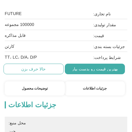
FUTURE
نام تجاری:
100000 مجموعه
مقدار تولیدی:
قابل مذاکره
قیمت:
کارتن
جزئیات بسته بندی:
TT، LC، D/A، D/P
شرایط پرداخت:
بهترین قیمت رو بدست بیار
حالا حرف بزن
جزئیات اطلاعات
توضیحات محصول
جزئیات اطلاعات
محل منبع:
چین