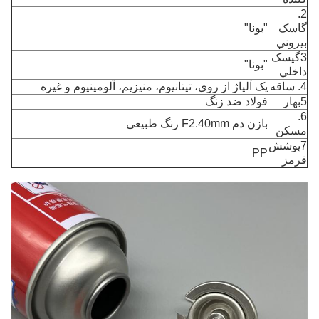
2.
گاسک
"بونا"
بيروني
3گيسک
"بونا"
داخلي
4. ساقه
یک آلیاژ از روی، تیتانیوم، منیزیم، آلومینیوم و غیره
5بهار
فولاد ضد زنگ
6.
بازن دم F2.40mm رنگ طبیعی
مسکن
7پوشش
PP
قرمز