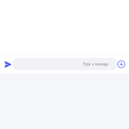
برچسب ها:
دریچه گازی قابل حمل,دریچه اسپری گاز قابل حمل,دریچه اسپ
شیر گاز کمپینگ برای اجاق های قابل حمل,دریچه کارتریج گاز بوتا
Hob Aerosol Valve
تماس سریع
آدرس
Photo
شماره 100 جاده یینگبین، منطقه توسعه اقتصادی و تکنولوژیکی،
شهر چانژوه، استان هابی
Video Call
تلفن
Audio Call
+86-139-30718883