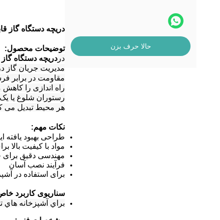
دریچه دستگاه گاز قا
حالا حرف بزن
توضیحات محصول:
در
دریچه دستگاه گاز ق
مدیریت جریان گاز در
مقاومت در برابر فرس
راه اندازی را کاهش 
رستوران شلوغ یا یک آ
هر محیط تبدیل می کند
نکات مهم:
طراحی بهبود یافته ا
مواد با کیفیت بالا ب
مهندسی دقیق برای ج
فرآیند نصب آسان
برای استفاده در آشپ
سناریوی کاربرد خاص
براي آشپزخانه هاي 