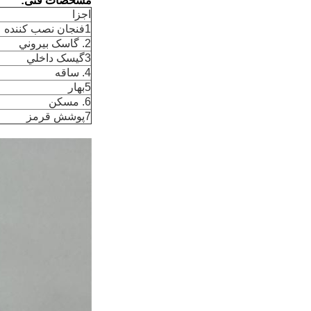
مشخصات فنی:
اجزا
1فنجان نصب کننده
2. گاسک بيروني
3گيسک داخلي
4. ساقه
5بهار
6. مسکن
7پوشش قرمز