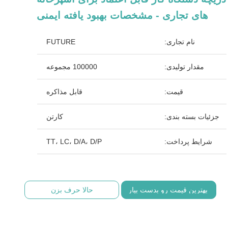
های تجاری - مشخصات بهبود یافته ایمنی
نام تجاری:
FUTURE
مقدار تولیدی:
100000 مجموعه
قیمت:
قابل مذاکره
جزئیات بسته بندی:
کارتن
شرایط پرداخت:
TT، LC، D/A، D/P
بهترین قیمت رو بدست بیار
حالا حرف بزن