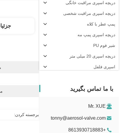
دریچه اسپری مراقبت خانگی
دریچه اسپری مراقبت شخصی
پمپ عطر با کلاه
جزئیا
دریچه اسپری پمپ مه
شیر فوم PU
دریچه اسپری 20 میلی متر
اسپری فلفل
م
دستگاه پرکن آئروسل
با ما تماس بگیرید
مو
ا
Mr. XUE
برجسته کردن:
tonny@aerosol-valve.com
+8613930718883