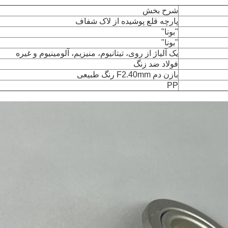
شرح بخش
پارچه قلع پوشیده از لاک شفاف
"بونا"
"بونا"
یک آلیاژ از روی، تیتانیوم، منیزیم، آلومینیوم و غیره
فولاد ضد زنگ
بازن دم F2.40mm رنگ طبیعی
PP