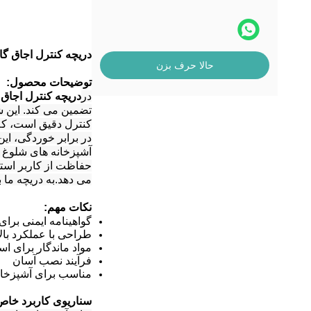
دریچه کنترل اجاق گا
حالا حرف بزن
توضیحات محصول:
در
دریچه کنترل اجاق با
تضمین می کند. این ش
کنترل دقیق است، که
در برابر خوردگی، ا
آشپزخانه های شلوغ ت
حفاظت از کاربر استا
می دهد.به دریچه ما ب
نکات مهم:
گواهینامه ایمنی برا
طراحی با عملکرد بال
مواد ماندگار برای ا
فرآیند نصب آسان
مناسب برای آشپزخان
سناریوی کاربرد خاص