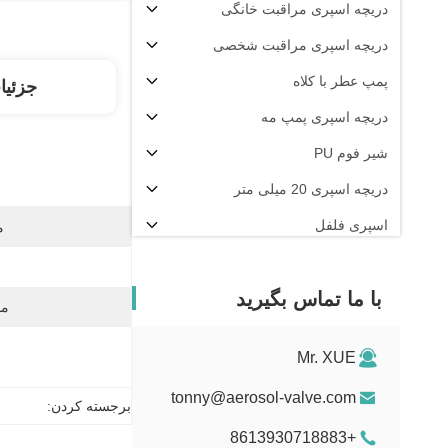
دریچه اسپری مراقبت خانگی
دریچه اسپری مراقبت شخصی
پمپ عطر با کلاه
جزئیا
دریچه اسپری پمپ مه
شیر فوم PU
دریچه اسپری 20 میلی متر
اسپری فلفل
م
دستگاه پرکن آئروسل
با ما تماس بگیرید
مو
Mr. XUE
tonny@aerosol-valve.com
برجسته کردن:
+8613930718883