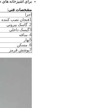
براي آشپزخانه هاي ص
مشخصات فنی:
اجزا
1فنجان نصب کننده
2. گاسک بيروني
3گيسک داخلي
4. ساقه
5بهار
6. مسکن
7پوشش قرمز