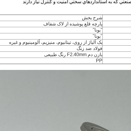
نعتي که به استانداردهاي سختي امنيت و کنترل نياز دارند
شرح بخش
پارچه قلع پوشیده از لاک شفاف
"بونا"
"بونا"
یک آلیاژ از روی، تیتانیوم، منیزیم، آلومینیوم و غیره
فولاد ضد زنگ
بازن دم F2.40mm رنگ طبیعی
PP