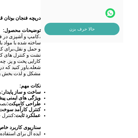
دریچه فنجان بوتان قا
حالا حرف بزن
توضیحات محصول:
،کامپ و آشپزی در ف
ساخته شده با مواد ب
و حمل و نقل،برای کم
نشت و کنترل های کا
کارایی پخت و پز. چه
شعله.باور کنید که در
مشکل و لذت بخش با
نکات مهم:
ساخت و ساز پایدار:
ب
ویژگی های ایمنی پیش
طراحی کامپکت:
نصب 
کنترل کارآمد سوخت
عملکرد ثابت:
کنترل ق
سناریوی کاربرد خاص
ایده آل برای استفاد