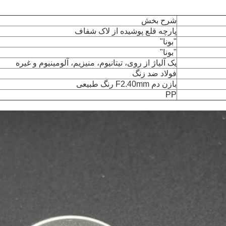
شرح بخش
پارچه قلع پوشیده از لاک شفاف
"بونا"
"بونا"
یک آلیاژ از روی، تیتانیوم، منیزیم، آلومینیوم و غیره
فولاد ضد زنگ
بازن دم F2.40mm رنگ طبیعی
PP