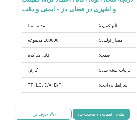
و آشپزی در فضای باز - ایمنی و دقت
نام تجاری:
FUTURE
مقدار تولیدی:
100000 مجموعه
قیمت:
قابل مذاکره
جزئیات بسته بندی:
کارتن
شرایط پرداخت:
TT، LC، D/A، D/P
بهترین قیمت رو بدست بیار
حالا حرف بزن