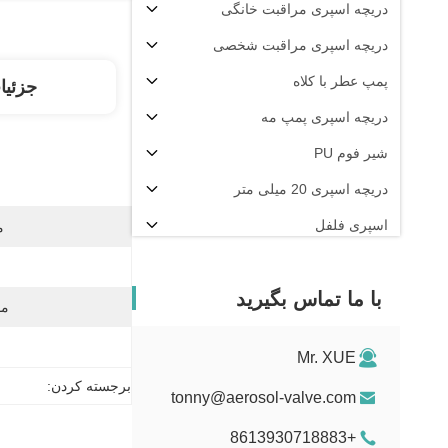
دریچه اسپری مراقبت خانگی
دریچه اسپری مراقبت شخصی
پمپ عطر با کلاه
جزئیا
دریچه اسپری پمپ مه
شیر فوم PU
دریچه اسپری 20 میلی متر
اسپری فلفل
م
دستگاه پرکن آئروسل
با ما تماس بگیرید
مو
Mr. XUE
برجسته کردن:
tonny@aerosol-valve.com
+8613930718883