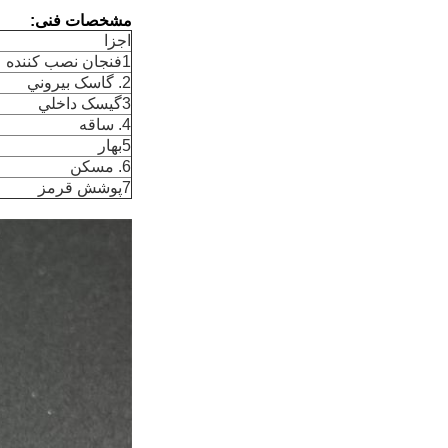
مشخصات فنی:
اجزا
1فنجان نصب کننده
2. گاسک بيروني
3گيسک داخلي
4. ساقه
5بهار
6. مسکن
7پوشش قرمز