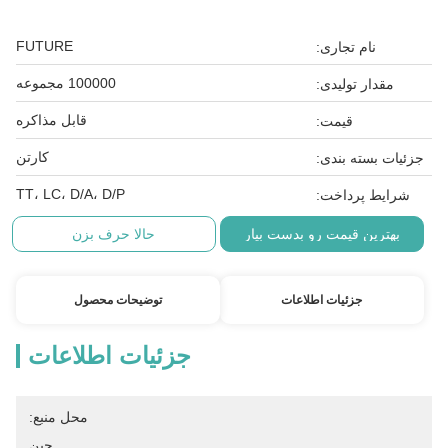
FUTURE
نام تجاری:
100000 مجموعه
مقدار تولیدی:
قابل مذاکره
قیمت:
کارتن
جزئیات بسته بندی:
TT، LC، D/A، D/P
شرایط پرداخت:
بهترین قیمت رو بدست بیار
حالا حرف بزن
جزئیات اطلاعات
توضیحات محصول
جزئیات اطلاعات
محل منبع:
چین