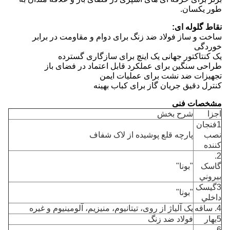
طور یکسان.
نقاط گلوله ای:
ساخت و ساز فولاد ضد زنگ برای دوام و مقاومت در برابر
خوردگی
یک کنتاکتور جهانی یک اینچ برای سازگاری گسترده
طراحی سنگین برای عملکرد قابل اعتماد در فضای باز
تجهیزات ضد نشت برای عملیات ایمن
کنترل دقیق جریان گاز برای کباب بهینه
مشخصات فنی
اجزا
شرح بخش
1فنجان
نصب
پارچه قلع پوشیده از لاک شفاف
کننده
2.
گاسک
"بونا"
بيروني
3گيسک
"بونا"
داخلي
4. ساقه
یک آلیاژ از روی، تیتانیوم، منیزیم، آلومینیوم و غیره
5بهار
فولاد ضد زنگ
6.