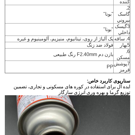
کننده
2.
گاسک
"بونا"
بيروني
3گيسک
"بونا"
داخلي
4. ساقه
یک آلیاژ از روی، تیتانیوم، منیزیم، آلومینیوم و غیره
5بهار
فولاد ضد زنگ
6.
بازن دم F2.40mm رنگ طبیعی
مسکن
7پوشش
PP
قرمز
سناریوی کاربرد خاص:
ایده آل برای استفاده در کوره های مسکونی و تجاری، تضمین
توزیع گرما و بهره وری انرژی سازگار