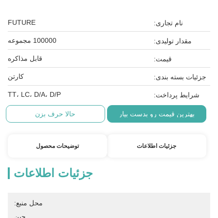
FUTURE
نام تجاری:
100000 مجموعه
مقدار تولیدی:
قابل مذاکره
قیمت:
کارتن
جزئیات بسته بندی:
TT، LC، D/A، D/P
شرایط پرداخت:
بهترین قیمت رو بدست بیار
حالا حرف بزن
جزئیات اطلاعات
توضیحات محصول
جزئیات اطلاعات
محل منبع:
چین