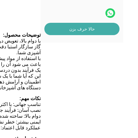
حالا حرف بزن
توضیحات محصول:
با دوام بالا، تعویض 
گاز سازگار استبا د
آشپزی شما.
با استفاده از مواد 
یک فرآیند بدون دردس
این که آیا شما با یک 
اطمینان و آرامش ذهن
دستگاه های آشپزخانه 
نکات مهم:
تناسب جهانی: با اکث
نصب آسان: فرآیند جا
دوام بالا: ساخته شده
ایمنی بیشتر: خطر نش
عملکرد قابل اعتماد: