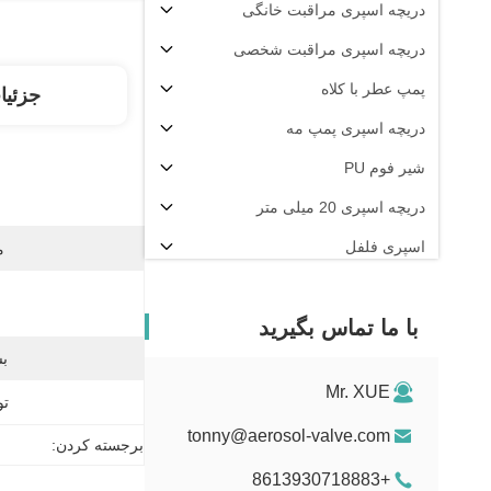
دریچه اسپری مراقبت خانگی
دریچه اسپری مراقبت شخصی
پمپ عطر با کلاه
جزئیا
دریچه اسپری پمپ مه
شیر فوم PU
دریچه اسپری 20 میلی متر
اسپری فلفل
م
دستگاه پرکن آئروسل
با ما تماس بگیرید
بس
Mr. XUE
تو
tonny@aerosol-valve.com
برجسته کردن:
+8613930718883