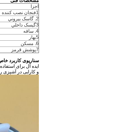
مشخصات فنی
اجزا
1فنجان نصب کننده
2. گاسک بيروني
3گيسک داخلي
4. ساقه
5بهار
6. مسکن
7پوشش قرمز
سناریوی کاربرد خاص
ایده آل برای استفاده
و کارایی در آشپزی 