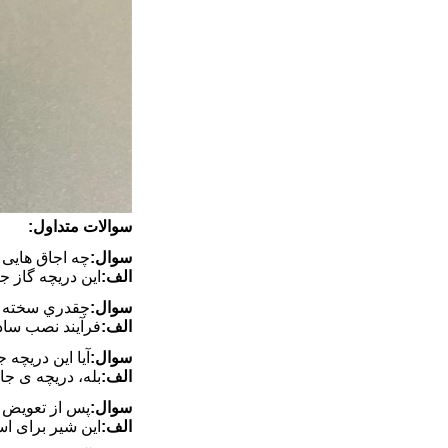
سوالات متداول:
سوال:
چه اجاق هایی 
الف:
این دریچه گاز ج
سوال:
چقدري سخته ک
الف:
فرآیند نصب ساده اس
سوال:
آیا این دریچه
الف:
بله، دریچه ی جای
سوال:
پس از تعویض 
الف:
این شیر برای اس