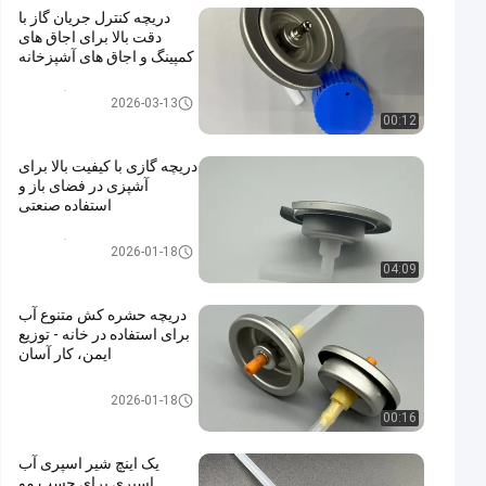
دریچه کنترل جریان گاز با
دقت بالا برای اجاق های
کمپینگ و اجاق های آشپزخانه
شیر کارتریج گاز بوتان
2026-03-13
00:12
دریچه گازی با کیفیت بالا برای
آشپزی در فضای باز و
استفاده صنعتی
شیر کارتریج گاز بوتان
2026-01-18
04:09
دریچه حشره کش متنوع آب
برای استفاده در خانه - توزیع
ایمن، کار آسان
water alcohol based insecticid
2026-01-18
e valve
00:16
یک اینچ شیر اسپری آب
اسپری برای چسب مو