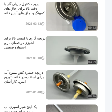
دریچه کنترل جریان گاز با
دقت بالا برای اجاق های
کمپینگ و اجاق های آشپزخانه
شیر کارتریج گاز بوتان
2026-03-13
00:12
دریچه گازی با کیفیت بالا برای
آشپزی در فضای باز و
استفاده صنعتی
شیر کارتریج گاز بوتان
2026-01-18
04:09
دریچه حشره کش متنوع آب
برای استفاده در خانه - توزیع
ایمن، کار آسان
water alcohol based insecticid
2026-01-18
e valve
00:16
یک اینچ شیر اسپری آب
اسپری برای چسب مو