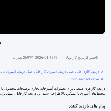
د
شیر کارتریج گاز بوتان
2026-01-18
269 نظرات
#
دریچه گازی قابل حمل,دریچه اسپری گاز قابل حمل,دریچه اسپری هاب
hob aerosol valve
#
دریچه گاز فرن صنعتی برای تجهیزات آشپزخانه تجاری توضیحات محصول: با م
محیط های آشپزی با عملکرد بالا طراحی شده این دریچه گاز قابل اعتماد تن...
پیام های بازدید کننده