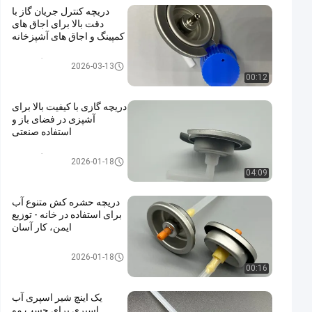
دریچه کنترل جریان گاز با
دقت بالا برای اجاق های
کمپینگ و اجاق های آشپزخانه
شیر کارتریج گاز بوتان
2026-03-13
00:12
دریچه گازی با کیفیت بالا برای
آشپزی در فضای باز و
استفاده صنعتی
شیر کارتریج گاز بوتان
2026-01-18
04:09
دریچه حشره کش متنوع آب
برای استفاده در خانه - توزیع
ایمن، کار آسان
water alcohol based insecticid
2026-01-18
e valve
00:16
یک اینچ شیر اسپری آب
اسپری برای چسب مو