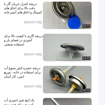
دریچه کنترل جریان گاز با
دقت بالا برای اجاق های
کمپینگ و اجاق های آشپزخانه
شیر کارتریج گاز بوتان
2026-03-13
00:12
دریچه گازی با کیفیت بالا برای
آشپزی در فضای باز و
استفاده صنعتی
شیر کارتریج گاز بوتان
2026-01-18
04:09
دریچه حشره کش متنوع آب
برای استفاده در خانه - توزیع
ایمن، کار آسان
water alcohol based insecticid
2026-01-18
e valve
00:16
یک اینچ شیر اسپری آب
اسپری برای چسب مو