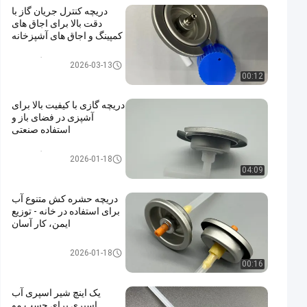
دریچه کنترل جریان گاز با
دقت بالا برای اجاق های
کمپینگ و اجاق های آشپزخانه
شیر کارتریج گاز بوتان
2026-03-13
00:12
دریچه گازی با کیفیت بالا برای
آشپزی در فضای باز و
استفاده صنعتی
شیر کارتریج گاز بوتان
2026-01-18
04:09
دریچه حشره کش متنوع آب
برای استفاده در خانه - توزیع
ایمن، کار آسان
water alcohol based insecticid
2026-01-18
e valve
00:16
یک اینچ شیر اسپری آب
اسپری برای چسب مو