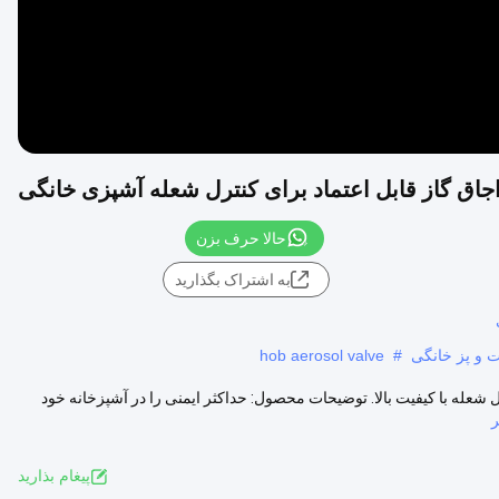
اجاق گاز قابل اعتماد برای کنترل شعله آشپزی خانگی
حالا حرف بزن
به اشتراک بگذارید
ت و پز خانگی
#
hob aerosol valve
رل شعله با کیفیت بالا. توضیحات محصول: حداکثر ایمنی را در آشپزخانه خود
ر
پيغام بذاريد