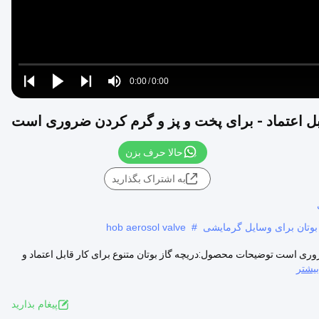
Loaded
:
0%
0:00
/
0:00
Play
Play
Play
Mute
Current
Duration
next
next
بل اعتماد - برای پخت و پز و گرم کردن ضروری است
Time
حالا حرف بزن
به اشتراک بگذارید
 بوتان برای وسایل گرمایشی
#
hob aerosol valve
روری است توضیحات محصول:دریچه گاز بوتان متنوع برای کار قابل اعتماد و
یشتر
پيغام بذاريد