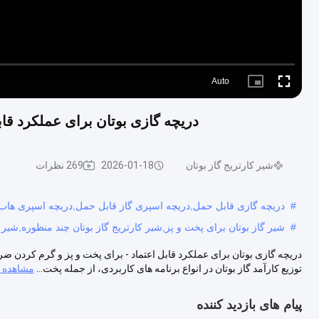
Auto
Picture-
Fullscreen
in-
Picture
دریچه گازی بوتان برای عملکرد قا
شیر کارتریج گاز بوتان
2026-01-18
269 نظرات
#
دریچه گازی قابل حمل,دریچه اسپری گاز قابل حمل,دریچه اسپری هاب
#
شیر گاز بوتان برای پخت و پز,شیر کارتریج گاز بوتان چند منظوره,شیر
دریچه گازی بوتان برای عملکرد قابل اعتماد - برای پخت و پز و گرم کردن ض
توزیع کارآمد گاز بوتان در انواع برنامه های کاربردی، از جمله پخت...
مشاهده ب
پیام های بازدید کننده