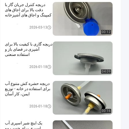
دریچه کنترل جریان گاز با
دقت بالا برای اجاق های
کمپینگ و اجاق های آشپزخانه
شیر کارتریج گاز بوتان
2026-03-13
00:12
دریچه گازی با کیفیت بالا برای
آشپزی در فضای باز و
استفاده صنعتی
شیر کارتریج گاز بوتان
2026-01-18
04:09
دریچه حشره کش متنوع آب
برای استفاده در خانه - توزیع
ایمن، کار آسان
water alcohol based insecticid
2026-01-18
e valve
00:16
یک اینچ شیر اسپری آب
اسپری برای چسب مو