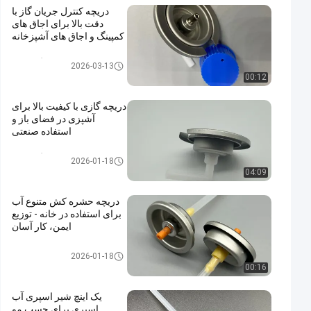
دریچه کنترل جریان گاز با
دقت بالا برای اجاق های
کمپینگ و اجاق های آشپزخانه
شیر کارتریج گاز بوتان
2026-03-13
00:12
دریچه گازی با کیفیت بالا برای
آشپزی در فضای باز و
استفاده صنعتی
شیر کارتریج گاز بوتان
2026-01-18
04:09
دریچه حشره کش متنوع آب
برای استفاده در خانه - توزیع
ایمن، کار آسان
water alcohol based insecticid
2026-01-18
e valve
00:16
یک اینچ شیر اسپری آب
اسپری برای چسب مو