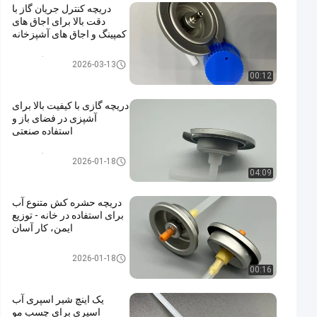
دریچه کنترل جریان گاز با
دقت بالا برای اجاق های
کمپینگ و اجاق های آشپزخانه
شیر کارتریج گاز بوتان
2026-03-13
00:12
دریچه گازی با کیفیت بالا برای
آشپزی در فضای باز و
استفاده صنعتی
شیر کارتریج گاز بوتان
2026-01-18
04:09
دریچه حشره کش متنوع آب
برای استفاده در خانه - توزیع
ایمن، کار آسان
water alcohol based insecticid
2026-01-18
e valve
00:16
یک اینچ شیر اسپری آب
اسپری برای چسب مو